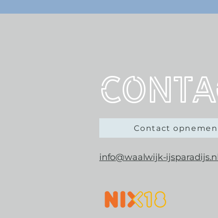
Conta
Contact opnemen
info@waalwijk-ijsparadijs.n