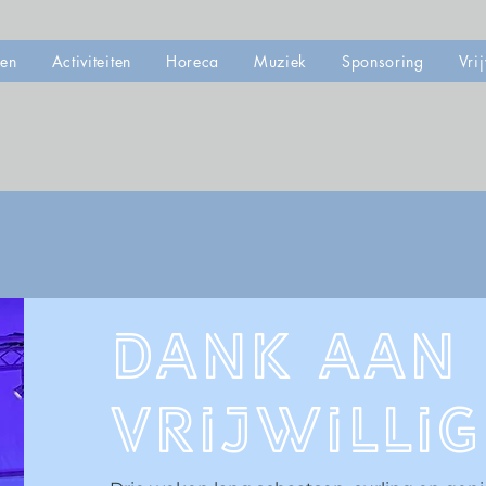
den
Activiteiten
Horeca
Muziek
Sponsoring
Vrij
Dank aan 
Vrijwilli