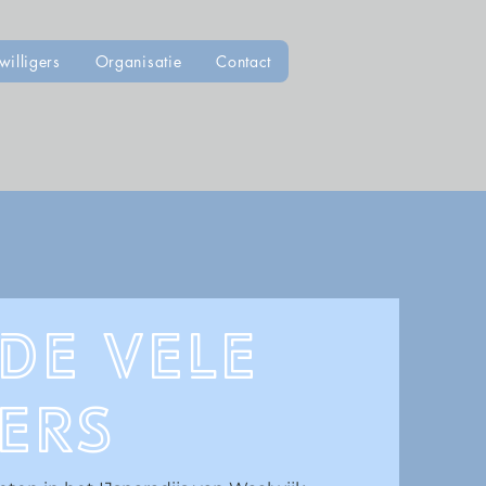
willigers
Organisatie
Contact
de vele
gers