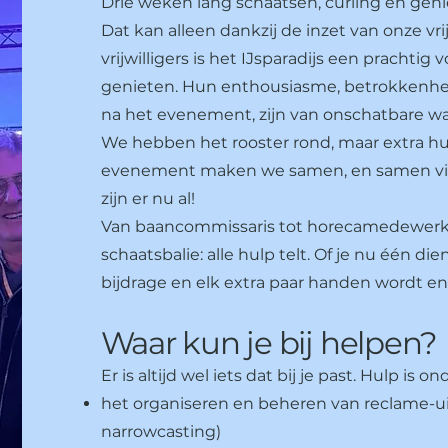
Drie weken lang schaatsen, curling en genie
Dat kan alleen dankzij de inzet van onze vrij
vrijwilligers is het IJsparadijs een pracht
genieten. Hun enthousiasme, betrokkenheid 
na het evenement, zijn van onschatbare wa
We hebben het rooster rond, maar extra hulp
evenement maken we samen, en samen vie
zijn er nu al!
Van baancommissaris tot horecamedewerk
schaatsbalie: alle hulp telt. Of je nu één di
bijdrage en elk extra paar handen wordt 
Waar kun je bij helpen?
Er is altijd wel iets dat bij je past. Hulp is 
het organiseren en beheren van reclame-u
narrowcasting)