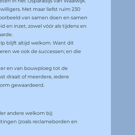
ten in het IJsparadijs van Waalwijk.
willigers. Met maar liefst ruim 230
ig voorbeeld van samen doen en samen
en inzet, zowel vóór als tijdens en
arde.
 blijft altijd welkom. Want dit
ren we ook de successen; en die
er en van bouwploeg tot de
enst draait of meerdere, iedere
enorm gewaardeerd.
onder andere welkom bij:
itingen (zoals reclameborden en