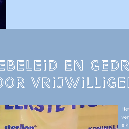
beleid en Ged
oor vrijwillige
Het
ver
el