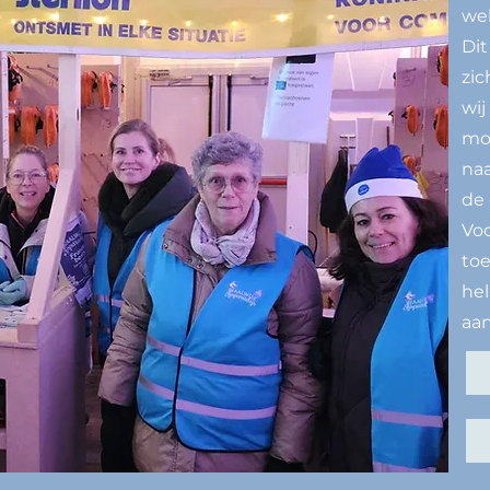
we
Dit
zic
wij
moe
naa
de 
Voo
toe
hel
aan